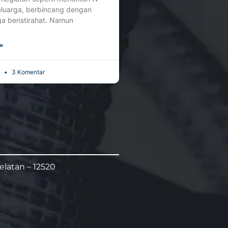
luarga, berbincang dengan
ga beristirahat. Namun
»
3
3 Komentar
elatan – 12520