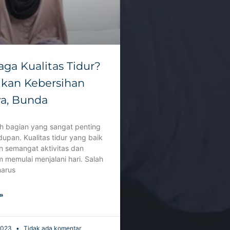
aga Kualitas Tidur?
ikan Kebersihan
ya, Bunda
ah bagian yang sangat penting
upan. Kualitas tidur yang baik
 semangat aktivitas dan
 memulai menjalani hari. Salah
harus
»
 2023
Tidak ada komentar