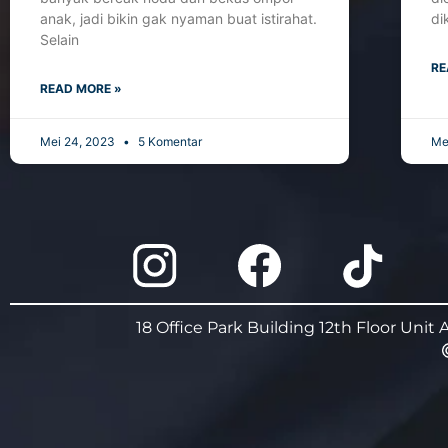
anak, jadi bikin gak nyaman buat istirahat.
di
Selain
RE
READ MORE »
Mei 24, 2023
5 Komentar
Me
18 Office Park Building 12th Floor Unit 