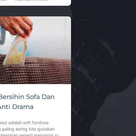
Bersihin Sofa Dan
Anti Drama
sur adalah soft furniture
 paling sering kita gunakan
. Kegiatan seperti menonton tv