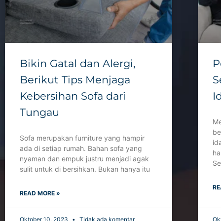
Bikin Gatal dan Alergi,
P
Berikut Tips Menjaga
S
Kebersihan Sofa dari
I
Tungau
Me
be
Sofa merupakan furniture yang hampir
id
ada di setiap rumah. Bahan sofa yang
ha
nyaman dan empuk justru menjadi agak
Se
sulit untuk di bersihkan. Bukan hanya itu
RE
READ MORE »
Oktober 10, 2023
Tidak ada komentar
Ok