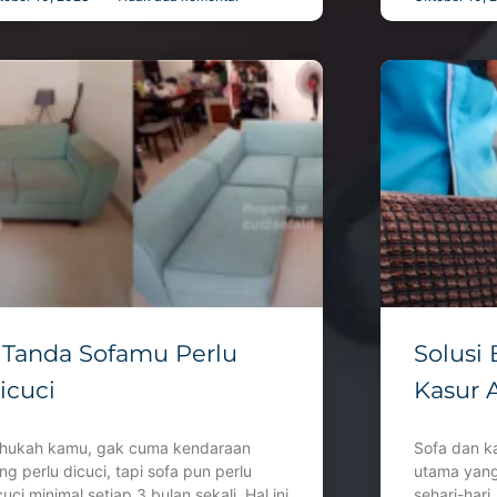
 Tanda Sofamu Perlu
Solusi 
icuci
Kasur 
hukah kamu, gak cuma kendaraan
Sofa dan ka
ng perlu dicuci, tapi sofa pun perlu
utama yang
cuci minimal setiap 3 bulan sekali. Hal ini
sehari-hari