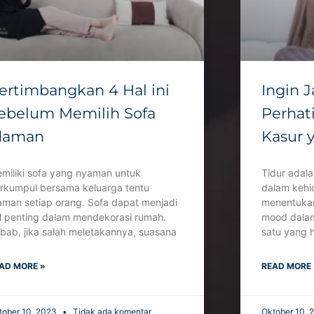
ertimbangkan 4 Hal ini
Ingin J
ebelum Memilih Sofa
Perhat
daman
Kasur 
miliki sofa yang nyaman untuk
Tidur adal
rkumpul bersama keluarga tentu
dalam kehid
aman setiap orang. Sofa dapat menjadi
menentukan
l penting dalam mendekorasi rumah.
mood dalam
bab, jika salah meletakannya, suasana
satu yang 
AD MORE »
READ MORE 
tober 10, 2023
Tidak ada komentar
Oktober 10,