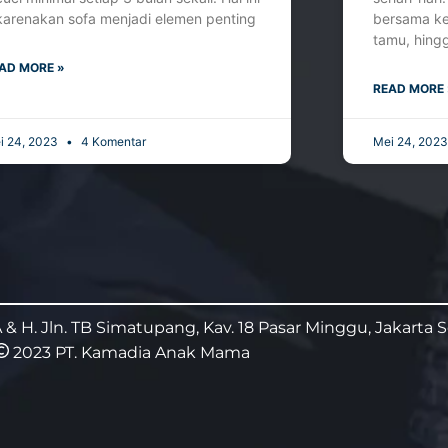
karenakan sofa menjadi elemen penting
bersama ke
tamu, hing
AD MORE »
READ MORE 
i 24, 2023
4 Komentar
Mei 24, 202
A & H. Jln. TB Simatupang, Kav. 18 Pasar Minggu, Jakarta S
2023 PT. Kamadia Anak Mama