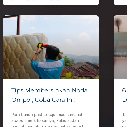
Tips Membersihkan Noda
6
Ompol, Coba Cara Ini!
D
Para bunda pasti setuju, mau semahal
Ta
apapun merk kasurnya, kalau sudah
ya
banyak bercak noda dan bekas ompol
di