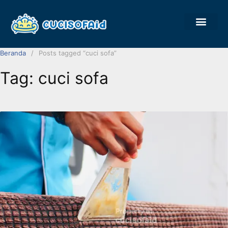
OUR CLIENT
ABOUT US
Beranda
Posts tagged “cuci sofa”
Tag:
cuci sofa